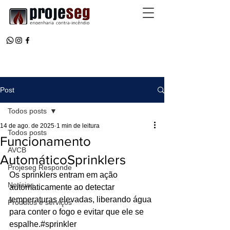
Post
Todos posts
14 de ago. de 2025
1 min de leitura
Todos posts
Funcionamento
AVCB
AutomáticoSprinklers
Projeseg Responde
Os sprinklers entram em ação 
Notícias
automaticamente ao detectar 
temperaturas elevadas, liberando água 
Produtos e serviços
para conter o fogo e evitar que ele se 
espalhe.#sprinkler 