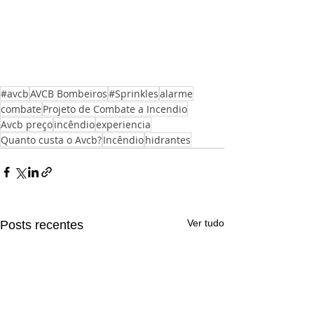
#avcb
AVCB Bombeiros
#Sprinkles
alarme
combate
Projeto de Combate a Incendio
Avcb preço
incêndio
experiencia
Quanto custa o Avcb?
Incêndio
hidrantes
Ver tudo
Posts recentes