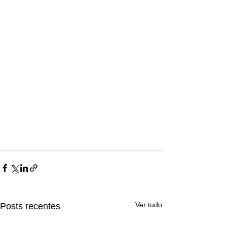
Ligações de 8h as 17h
WhatsApp de 8h as 12h
Siga nosso facebook
E também nosso instagram
Ver tudo
Posts recentes