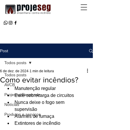
Post
Todos posts
6 de dez. de 2024
1 min de leitura
Todos posts
Como evitar incêndios?
AVCB
Manutenção regular 
Projeseg Responde
Evite sobrecarga de circuitos 
Nunca deixe o fogo sem 
Notícias
supervisão 
Produtos e serviços
Alarmes de fumaça 
Extintores de incêndio 