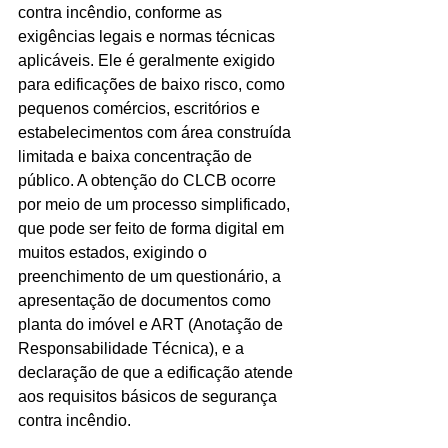
contra incêndio, conforme as 
Ligações de 8h as 17h
exigências legais e normas técnicas 
aplicáveis. Ele é geralmente exigido 
WhatsApp de 8h as 12h
para edificações de baixo risco, como 
pequenos comércios, escritórios e 
Siga nosso facebook
estabelecimentos com área construída 
E também nosso instagram
limitada e baixa concentração de 
público. A obtenção do CLCB ocorre 
por meio de um processo simplificado, 
que pode ser feito de forma digital em 
muitos estados, exigindo o 
preenchimento de um questionário, a 
apresentação de documentos como 
planta do imóvel e ART (Anotação de 
Responsabilidade Técnica), e a 
declaração de que a edificação atende 
aos requisitos básicos de segurança 
contra incêndio.