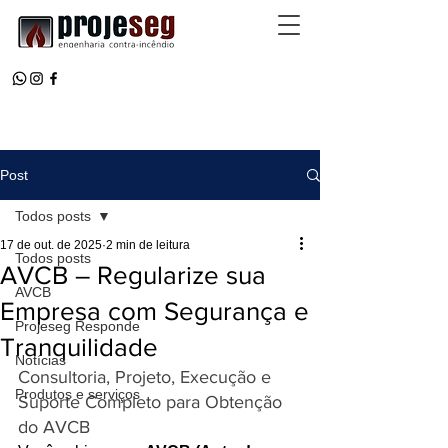
Post
Todos posts
17 de out. de 2025
2 min de leitura
Todos posts
AVCB – Regularize sua
AVCB
Empresa com Segurança e
Projeseg Responde
Tranquilidade
Notícias
Consultoria, Projeto, Execução e 
Produtos e serviços
Suporte Completo para Obtenção 
do AVCB