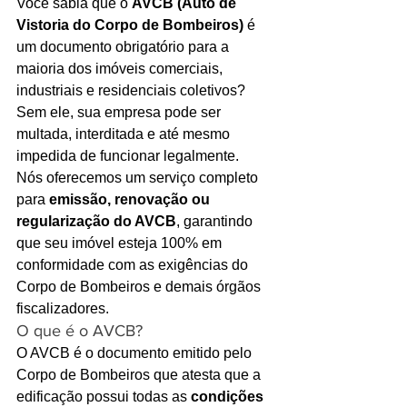
Você sabia que o 
AVCB (Auto de 
Vistoria do Corpo de Bombeiros)
 é 
Ligações de 8h as 17h
um documento obrigatório para a 
WhatsApp de 8h as 12h
maioria dos imóveis comerciais, 
industriais e residenciais coletivos? 
Siga nosso facebook
Sem ele, sua empresa pode ser 
multada, interditada e até mesmo 
E também nosso instagram
impedida de funcionar legalmente.
Nós oferecemos um serviço completo 
para 
emissão, renovação ou 
regularização do AVCB
, garantindo 
que seu imóvel esteja 100% em 
conformidade com as exigências do 
Corpo de Bombeiros e demais órgãos 
fiscalizadores.
O que é o AVCB?
O AVCB é o documento emitido pelo 
Corpo de Bombeiros que atesta que a 
edificação possui todas as 
condições 