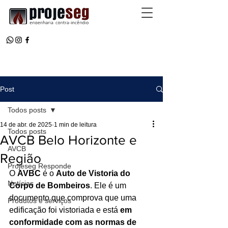
Post
Todos posts
14 de abr. de 2025
1 min de leitura
Todos posts
AVCB Belo Horizonte e
AVCB
Região
Projeseg Responde
O 
AVBC
 é o 
Auto de Vistoria do 
Notícias
Corpo de Bombeiros
. Ele é um 
documento que comprova que uma 
Produtos e serviços
edificação foi vistoriada e está 
em 
conformidade com as normas de 