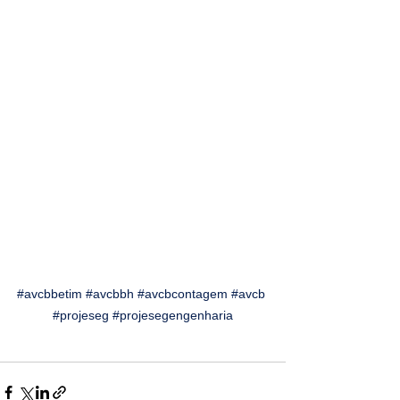
#avcbbetim
#avcbbh
#avcbcontagem
#avcb
#projeseg
#projesegengenharia