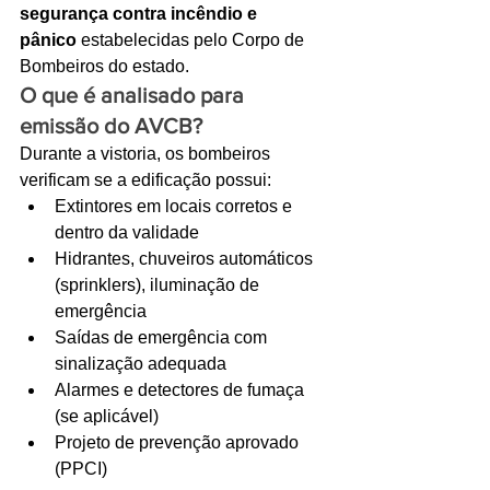
segurança contra incêndio e 
Ligações de 8h as 17h
pânico
 estabelecidas pelo Corpo de 
Bombeiros do estado. 
WhatsApp de 8h as 12h
O que é analisado para 
Siga nosso facebook
emissão do AVCB?
Durante a vistoria, os bombeiros 
E também nosso instagram
verificam se a edificação possui:
Extintores em locais corretos e 
dentro da validade
Hidrantes, chuveiros automáticos 
(sprinklers), iluminação de 
emergência
Saídas de emergência com 
sinalização adequada
Alarmes e detectores de fumaça 
(se aplicável)
Projeto de prevenção aprovado 
(PPCI)