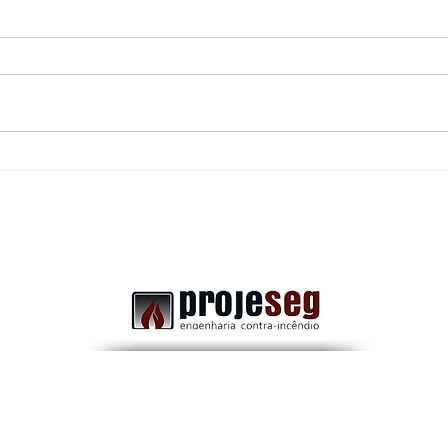
Uma porta corta-fogo
Dife
obstruída: Pode transformar
Comb
uma rota de fuga segura em
a Im
um grande risco durante uma
emergência.