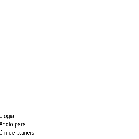
ologia 
êndio para 
lém de painéis 