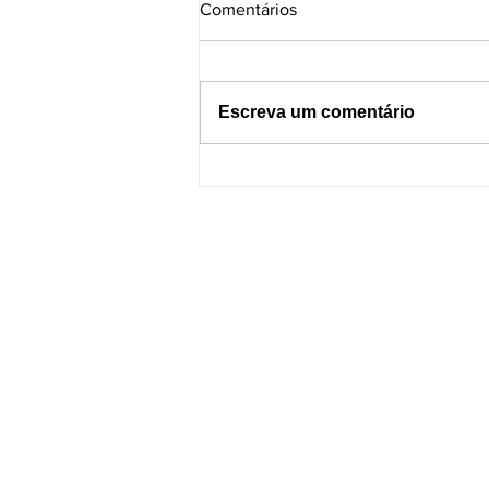
Comentários
Escreva um comentário
Dormir com o celular por
perto pode causar incêndios?
Entenda os riscos e como se
proteger