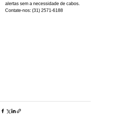
alertas sem a necessidade de cabos. 
Ligações de 8h as 17h
Contate-nos: (31) 2571-6188 
WhatsApp de 8h as 12h
Siga nosso facebook
E também nosso instagram