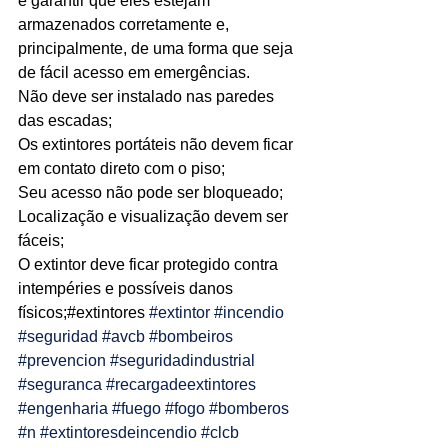
é garantir que eles estejam 
armazenados corretamente e, 
Ligações de 8h as 17h
principalmente, de uma forma que seja 
de fácil acesso em emergências.
WhatsApp de 8h as 12h
Não deve ser instalado nas paredes 
Siga nosso facebook
das escadas;
Os extintores portáteis não devem ficar 
E também nosso instagram
em contato direto com o piso;
Seu acesso não pode ser bloqueado;
Localização e visualização devem ser 
fáceis;
O extintor deve ficar protegido contra 
intempéries e possíveis danos 
físicos;#extintores 
#extintor
#incendio
#seguridad
#avcb
#bombeiros
#prevencion
#seguridadindustrial
#seguranca
#recargadeextintores
#engenharia
#fuego
#fogo
#bomberos
#n
#extintoresdeincendio
#clcb