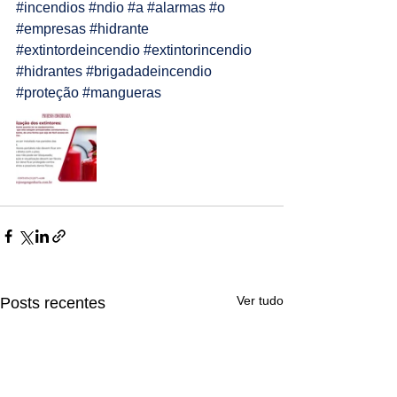
#incendios
#ndio
#a
#alarmas
#o
#empresas
#hidrante
#extintordeincendio
#extintorincendio
#hidrantes
#brigadadeincendio
#proteção
#mangueras
Ver tudo
Posts recentes