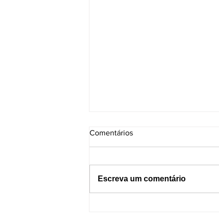
Comentários
Escreva um comentário
Dormir com o celular por
perto pode causar incêndios?