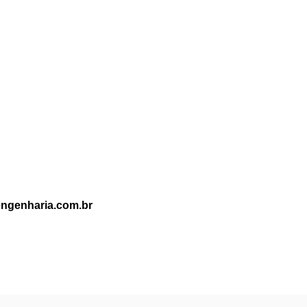
portância de Cada Um
ngenharia.com.br