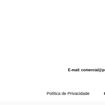
Entenda os riscos e como se
proteger
E-mail:
comercial@p
Política de Privacidade