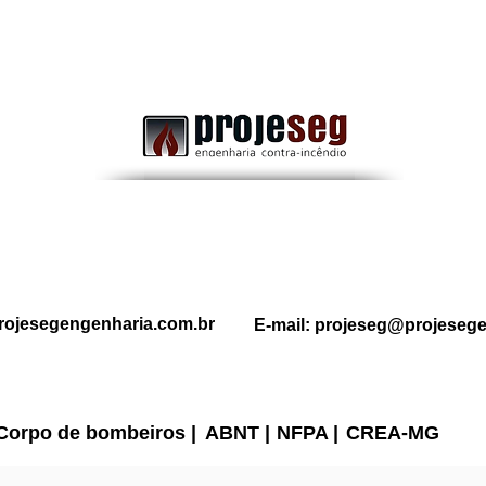
uma rota de fuga segura em
a Im
um grande risco durante uma
emergência.
rojesegengenharia.com.br
E-mail:
projeseg@projesege
Corpo de bombeiros |
ABNT
|
NFPA
|
CREA-MG