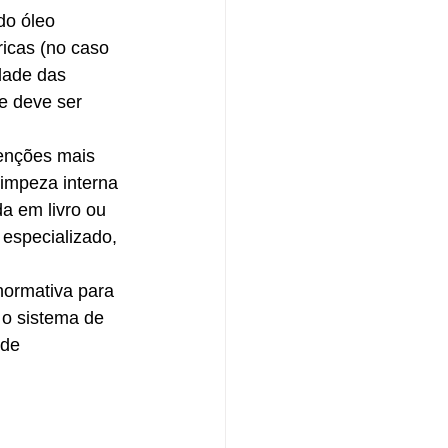
do óleo 
ricas (no caso 
dade das 
ue deve ser 
enções mais 
limpeza interna 
a em livro ou 
 especializado, 
ormativa para 
o sistema de 
 de 