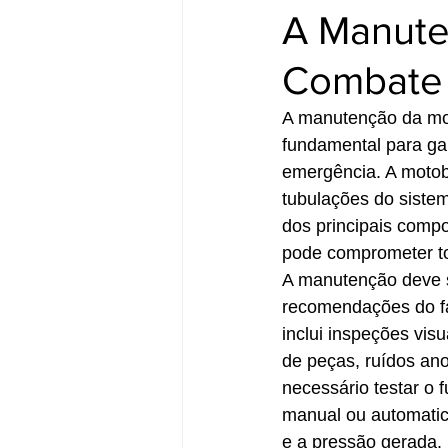
A Manute
Combate 
A manutenção da mot
fundamental para ga
emergência. A motobo
tubulações do sistem
dos principais compo
pode comprometer to
A manutenção deve se
recomendações do fa
inclui inspeções vis
de peças, ruídos ano
necessário testar o
manual ou automatica
e a pressão gerada.