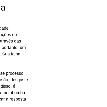
ma
dade 
uações de 
através das 
 portanto, um 
 Sua falha 
se processo 
rosão, desgaste 
disso, é 
 a motobomba 
ar a resposta 