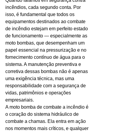
Quando falamos em segurança contra 
incêndios, cada segundo conta. Por 
Ligações de 8h as 17h
isso, é fundamental que todos os 
equipamentos destinados ao combate 
WhatsApp de 8h as 12h
de incêndio estejam em perfeito estado 
Siga nosso facebook
de funcionamento — especialmente as 
moto bombas, que desempenham um 
E também nosso instagram
papel essencial na pressurização e no 
fornecimento contínuo de água para o 
sistema. A manutenção preventiva e 
corretiva dessas bombas não é apenas 
uma exigência técnica, mas uma 
responsabilidade com a segurança de 
vidas, patrimônios e operações 
empresariais.
A moto bomba de combate a incêndio é 
o coração do sistema hidráulico de 
combate a chamas. Ela entra em ação 
nos momentos mais críticos, e qualquer 