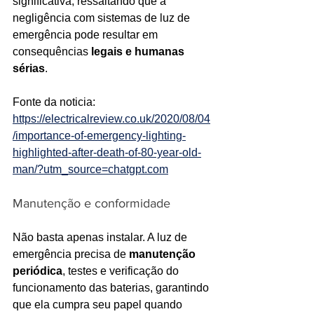
significativa, ressaltando que a 
negligência com sistemas de luz de 
emergência pode resultar em 
consequências 
legais e humanas 
sérias
.
Fonte da noticia: 
https://electricalreview.co.uk/2020/08/04
/importance-of-emergency-lighting-
highlighted-after-death-of-80-year-old-
man/?utm_source=chatgpt.com
Manutenção e conformidade
Não basta apenas instalar. A luz de 
emergência precisa de 
manutenção 
periódica
, testes e verificação do 
funcionamento das baterias, garantindo 
que ela cumpra seu papel quando 