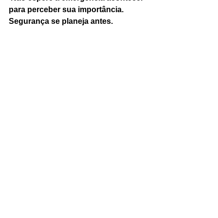
para perceber sua importância. 
Segurança se planeja antes.
Obrigado por dedicar seu tempo à 
leitura do nosso blog! 😊
Esperamos que o conteúdo tenha sido 
útil e esclarecedor.
Se precisar de nossos serviços ou 
quiser mais informações, entre em 
contato com a gente. Estamos à 
disposição para ajudar!